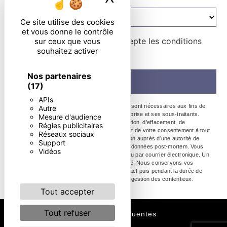
Ce site utilise des cookies
et vous donne le contrôle
En cochant cette case, j'accepte les conditions
sur ceux que vous
souhaitez activer
particulières ci-dessous **
Nos partenaires
Envoyer
(17)
APIs
** Les données personnelles communiquées sont nécessaires aux fins de
Autre
vous contacter. Elles sont destinées à l'entreprise et ses sous-traitants.
Mesure d'audience
Vous disposez de droits d’accès, de rectification, d’effacement, de
Régies publicitaires
portabilité, de limitation, d’opposition, de retrait de votre consentement à tout
Réseaux sociaux
moment et du droit d’introduire une réclamation auprès d’une autorité de
Support
contrôle, ainsi que d’organiser le sort de vos données post-mortem. Vous
Vidéos
pouvez exercer ces droits par voie postale ou par courrier électronique. Un
justificatif d'identité pourra vous être demandé. Nous conservons vos
données pendant la période de prise de contact puis pendant la durée de
prescription légale aux fins probatoires et de gestion des contentieux.
Tout accepter
Tout refuser
Recherches fréquentes