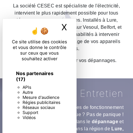
La société CESEC est spécialiste de l'électricité,
intervient le plus rapidement possible pour tous
dépannages sur nos marques. Installés à Lure,
X
Masquer le ban
nous intervenons également sur Vesoul, Belfort, et
Montbéliard. Nous sommes habilités à intervenir
pour l’entretien et le dépannage de vos appareils
Ce site utilise des cookies
et vous donne le contrôle
électriques.
sur ceux que vous
souhaitez activer
Faites appel à CESEC pour vos dépannages.
Nos partenaires
(17)
APIs
Entretien
Autre
Mesure d'audience
Régies publicitaires
Vous remarquez des anomalies de fonctionnement
Réseaux sociaux
Support
sur votre système électrique ? Pas de panique !
Vidéos
CESEC est spécialisé dans le
dépannage
et
l'
entretien
électrique
dans la région de
Lure,